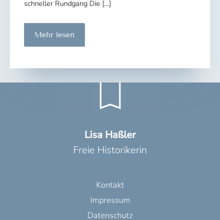
schneller Rundgang Die […]
„Hände
Mehr lesen
weg
vom
Ruhrgebiet“
–
Ausstellung
im
Ruhrmuseum
Lisa Haßler
Freie Historikerin
Kontakt
Impressum
Datenschutz