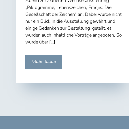
Abend zur aktuellen Wechselausstellung
„Piktogramme, Lebenszeichen, Emojis: Die
Gesellschaft der Zeichen“ an. Dabei wurde nicht
nur ein Blick in die Ausstellung gewährt und
einige Gedanken zur Gestaltung geteilt, es
wurden auch inhaltliche Vorträge angeboten. So
wurde über […]
Zeichen
Mehr lesen
digital
im
Leopold
Hoesch
Museum