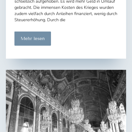
schließlich aufgehoben. Es wird mehr Geld in Umlauf
gebracht. Die immensen Kosten des Krieges wurden
zudem vielfach durch Anleihen finanziert, wenig durch
Steuererhöhung. Durch die
Die
Mehr lesen
nächste
Katastrophe:
Die
Inflation
1923