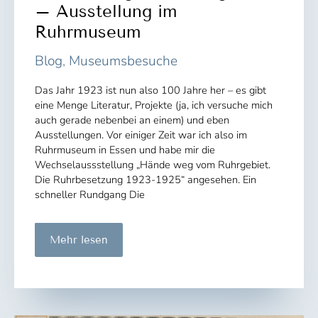
– Ausstellung im
Ruhrmuseum
Blog
,
Museumsbesuche
Das Jahr 1923 ist nun also 100 Jahre her – es gibt
eine Menge Literatur, Projekte (ja, ich versuche mich
auch gerade nebenbei an einem) und eben
Ausstellungen. Vor einiger Zeit war ich also im
Ruhrmuseum in Essen und habe mir die
Wechselaussstellung „Hände weg vom Ruhrgebiet.
Die Ruhrbesetzung 1923-1925“ angesehen. Ein
schneller Rundgang Die
„Hände
Mehr lesen
weg
vom
Ruhrgebiet“
–
Ausstellung
im
Ruhrmuseum