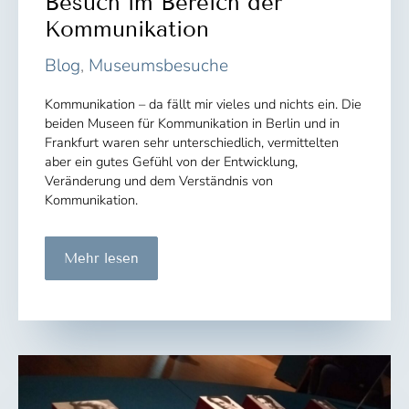
Besuch im Bereich der
Kommunikation
Blog
,
Museumsbesuche
Kommunikation – da fällt mir vieles und nichts ein. Die
beiden Museen für Kommunikation in Berlin und in
Frankfurt waren sehr unterschiedlich, vermittelten
aber ein gutes Gefühl von der Entwicklung,
Veränderung und dem Verständnis von
Kommunikation.
Frankfurt
Mehr lesen
und
Berlin
–
Zu
Besuch
im
Bereich
der
Kommunikation