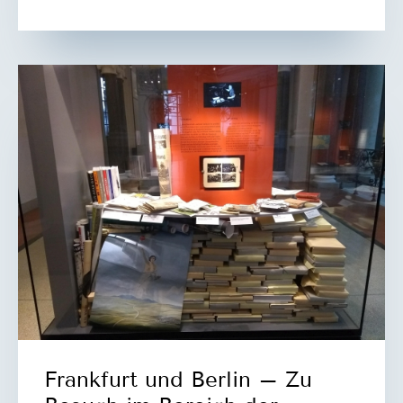
–
in
der
Schirn
Frankfurt und Berlin – Zu