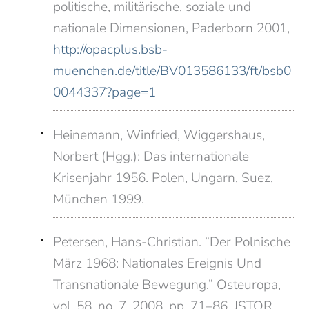
politische, militärische, soziale und
nationale Dimensionen, Paderborn 2001,
http://opacplus.bsb-
muenchen.de/title/BV013586133/ft/bsb0
0044337?page=1
Heinemann, Winfried, Wiggershaus,
Norbert (Hgg.): Das internationale
Krisenjahr 1956. Polen, Ungarn, Suez,
München 1999.
Petersen, Hans-Christian. “Der Polnische
März 1968: Nationales Ereignis Und
Transnationale Bewegung.” Osteuropa,
vol. 58, no. 7, 2008, pp. 71–86. JSTOR,