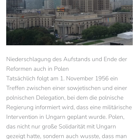
Niederschlagung des Aufstands und Ende der
Reformen auch in Polen
Tatsächlich folgt am 1. November 1956 ein
Treffen zwischen einer sowjetischen und einer
polnischen Delegation, bei dem die polnische
Regierung informiert wird, dass eine militärische
Intervention in Ungarn geplant wurde. Polen,
das nicht nur große Solidarität mit Ungarn
gezeigt hatte, sondern auch wusste, dass man